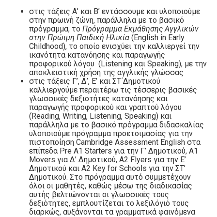
στις τάξεις Α’ και Β’ εντάσσουμε και υλοποιούμε
στην πρωινή ζώνη, παράλληλα με το βασικό
πρόγραμμα, το
Πρόγραμμα Εκμάθησης Αγγλικών
στην Πρώιμη Παιδική Ηλικία
(English in Early
Childhood), το οποίο ενισχύει την καλλιεργεί την
ικανότητα κατανόησης και παραγωγής
προφορικού λόγου (Listening και Speaking), με την
αποκλειστική χρήση της αγγλικής γλώσσας
στις τάξεις Γ’, Δ’, Ε’ και ΣΤ΄Δημοτικού
καλλιεργούμε περαιτέρω τις τέσσερις βασικές
γλωσσικές δεξιοτήτες κατανόησης και
παραγωγής προφορικού και γραπτού λόγου
(Reading, Writing, Listening, Speaking) και
παράλληλα με το βασικό πρόγραμμα διδασκαλίας
υλοποιούμε πρόγραμμα προετοιμασίας για την
πιστοποίηση Cambridge Assessment English στα
επίπεδα Pre A1 Starters για την Γ’ Δημοτικού, A1
Movers για Δ’ Δημοτικού, A2 Flyers για την Ε’
Δημοτικού και A2 Key for Schools για την ΣΤ’
Δημοτικού. Στο πρόγραμμα αυτό συμμετέχουν
όλοι οι μαθητές, καθώς μέσω της διαδικασίας
αυτής βελτιώνονται οι γλωσσικές τους
δεξιότητες, εμπλουτίζεται το λεξιλόγιό τους
διαρκώς, αυξάνονται τα γραμματικά φαινόμενα