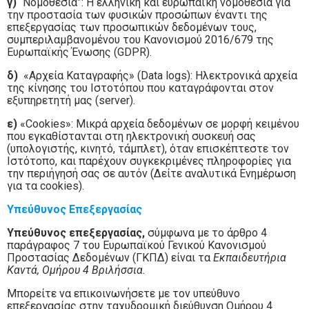
γ)
“Νομοθεσία”: Η ελληνική και ευρωπαϊκή νομοθεσία για
την προστασία των φυσικών προσώπων έναντι της
επεξεργασίας των προσωπικών δεδομένων τους,
συμπεριλαμβανομένου του Κανονισμού 2016/679 της
Ευρωπαϊκής Ένωσης (GDPR).
δ)
«Αρχεία Καταγραφής» (Data logs): Ηλεκτρονικά αρχεία
της κίνησης του Ιστοτόπου που καταγράφονται στον
εξυπηρετητή μας (server).
ε)
«Cookies»: Μικρά αρχεία δεδομένων σε μορφή κειμένου
που εγκαθίστανται στη ηλεκτρονική συσκευή σας
(υπολογιστής, κινητό, τάμπλετ), όταν επισκέπτεστε τον
Ιστότοπο, και παρέχουν συγκεκριμένες πληροφορίες για
την περιήγησή σας σε αυτόν (Δείτε αναλυτικά Ενημέρωση
για τα cookies).
Υπεύθυνος Επεξεργασίας
Υπεύθυνος επεξεργασίας,
σύμφωνα με το άρθρο 4
παράγραφος 7 του Ευρωπαϊκού Γενικού Κανονισμού
Προστασίας Δεδομένων (ΓΚΠΔ) είναι τα
Εκπαιδευτήρια
Καντά, Ομήρου 4 Βριλήσσια.
Μπορείτε να επικοινωνήσετε με τον υπεύθυνο
επεξεργασίας στην ταχυδρομική διεύθυνση Ομήρου 4