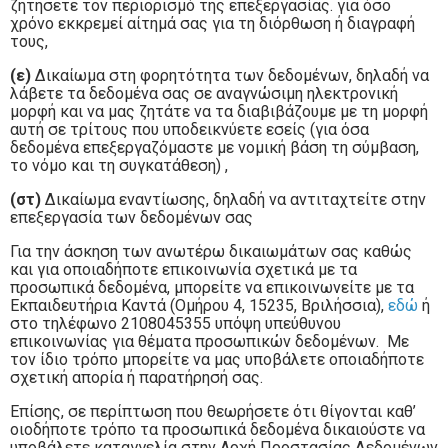
ζητήσετε τον περιορισμό της επεξεργασίας. για όσο
χρόνο εκκρεμεί αίτημά σας για τη διόρθωση ή διαγραφή
τους,
(ε)
Δικαίωμα στη φορητότητα των δεδομένων, δηλαδή να
λάβετε τα δεδομένα σας σε αναγνώσιμη ηλεκτρονική
μορφή και να μας ζητάτε να τα διαβιβάζουμε με τη μορφή
αυτή σε τρίτους που υποδεικνύετε εσείς (για όσα
δεδομένα επεξεργαζόμαστε με νομική βάση τη σύμβαση,
το νόμο και τη συγκατάθεση) ,
(στ)
Δικαίωμα εναντίωσης, δηλαδή να αντιταχτείτε στην
επεξεργασία των δεδομένων σας
Για την άσκηση των ανωτέρω δικαιωμάτων σας καθώς
και για οποιαδήποτε επικοινωνία σχετικά με τα
προσωπικά δεδομένα, μπορείτε να επικοινωνείτε με τα
Εκπαιδευτήρια Καντά (Ομήρου 4, 15235, Βριλήσσια),
εδώ
ή
στο τηλέφωνο 2108045355 υπόψη υπεύθυνου
επικοινωνίας για θέματα προσωπικών δεδομένων. Με
τον ίδιο τρόπο μπορείτε να μας υποβάλετε οποιαδήποτε
σχετική απορία ή παρατήρησή σας.
Επίσης, σε περίπτωση που θεωρήσετε ότι θίγονται καθ’
οιοδήποτε τρόπο τα προσωπικά δεδομένα δικαιούστε να
υποβάλετε καταγγελία στην Αρχή Προστασίας Δεδομένων