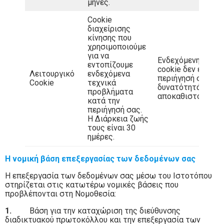
μήνες.
Cookie
διαχείρισης
κίνησης που
χρησιμοποιούμε
για να
Ενδεχόμενη απενε
εντοπίζουμε
cookie δεν επηρεά
Λειτουργικό
ενδεχόμενα
περιήγησή σας, αλ
Cookie
τεχνικά
δυνατότητά μας ν
προβλήματα
αποκαθιστούμε τε
κατά την
περιήγησή σας.
Η Διάρκεια ζωής
τους είναι 30
ημέρες.
Η νομική βάση επεξεργασίας των δεδομένων σας
Η επεξεργασία των δεδομένων σας μέσω του Ιστοτόπου
στηρίζεται στις κατωτέρω νομικές βάσεις που
προβλέπονται στη Νομοθεσία:
1.
Βάση για την καταχώριση της διεύθυνσης
διαδικτυακού πρωτοκόλλου και την επεξεργασία των