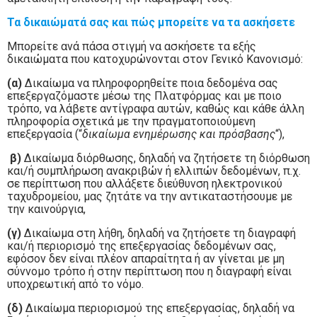
Τα δικαιώματά σας και πώς μπορείτε να τα ασκήσετε
Μπορείτε ανά πάσα στιγμή να ασκήσετε τα εξής
δικαιώματα που κατοχυρώνονται στον Γενικό Κανονισμό:
(α)
Δικαίωμα να πληροφορηθείτε ποια δεδομένα σας
επεξεργαζόμαστε μέσω της Πλατφόρμας και με ποιο
τρόπο, να λάβετε αντίγραφα αυτών, καθώς και κάθε άλλη
πληροφορία σχετικά με την πραγματοποιούμενη
επεξεργασία (“
δικαίωμα ενημέρωσης και πρόσβασης
“),
β)
Δικαίωμα διόρθωσης, δηλαδή να ζητήσετε τη διόρθωση
και/ή συμπλήρωση ανακριβών ή ελλιπών δεδομένων, π.χ.
σε περίπτωση που αλλάξετε διεύθυνση ηλεκτρονικού
ταχυδρομείου, μας ζητάτε να την αντικαταστήσουμε με
την καινούργια,
(γ)
Δικαίωμα στη λήθη, δηλαδή να ζητήσετε τη διαγραφή
και/ή περιορισμό της επεξεργασίας δεδομένων σας,
εφόσον δεν είναι πλέον απαραίτητα ή αν γίνεται με μη
σύννομο τρόπο ή στην περίπτωση που η διαγραφή είναι
υποχρεωτική από το νόμο.
(δ)
Δικαίωμα περιορισμού της επεξεργασίας, δηλαδή να