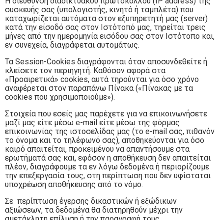
Η διεύθυνση διαδικτυακού πρωτοκόλλου (IP address) της
συσκευής σας (υπολογιστής, κινητό ή ταμπλέτα) που
καταχωρίζεται αυτόματα στον εξυπηρετητή μας (server)
κατά την είσοδό σας στον Ιστότοπό μας, τηρείται τρεις
μήνες από την ημερομηνία εισόδου σας στον Ιστότοπο και,
εν συνεχεία, διαγράφεται αυτομάτως.
Τα Session-Cookies διαγράφονται όταν αποσυνδεθείτε ή
κλείσετε τον περιηγητή. Καθόσον αφορά στα
«Προαιρετικά» cookies, αυτά τηρούνται για όσο χρόνο
αναφέρεται στον παραπάνω Πίνακα («Πίνακας με τα
cookies που χρησιμοποιούμε»).
Στοιχεία που εσείς μας παρέχετε για να επικοινωνήσετε
μαζί μας είτε μέσω e-mail είτε μέσω της φόρμας
επικοινωνίας της ιστοσελίδας μας (το e-mail σας, πιθανόν
το όνομα και το τηλέφωνό σας), αποθηκεύονται για όσο
καιρό απαιτείται, προκειμένου να απαντήσουμε στα
ερωτήματά σας και, εφόσον η αποθήκευση δεν απαιτείται
πλέον, διαγράφουμε τα εν λόγω δεδομένα ή περιορίζουμε
την επεξεργασία τους, στη περίπτωση που δεν υφίσταται
υποχρέωση αποθήκευσης από το νόμο.
Σε περίπτωση έγερσης δικαστικών ή εξώδικων
αξιώσεων, τα δεδομένα θα διατηρηθούν μέχρι την
αμετάκλητη επίλυση ή την παραγραφή τους.