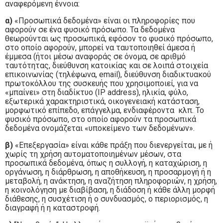
αναφερόμενη έννοια:
α)
«Προσωπικά δεδομένα» είναι οι πληροφορίες που
αφορούν σε ένα φυσικό πρόσωπο. Τα δεδομένα
θεωρούνται ως προσωπικά, εφόσον το φυσικό πρόσωπο,
στο οποίο αφορούν, μπορεί να ταυτοποιηθεί άμεσα ή
έμμεσα (ήτοι μέσω αναφοράς σε όνομα, σε αριθμό
ταυτότητας, διεύθυνση κατοικίας και σε λοιπά στοιχεία
επικοινωνίας (τηλέφωνα, email), διεύθυνση διαδικτυακού
πρωτοκόλλου της συσκευής που χρησιμοποιεί, για να
«μπαίνει» στη διαδίκτυο (IP address), ηλικία, φύλο,
εξωτερικά χαρακτηριστικά, οικογενειακή κατάσταση,
μορφωτικό επίπεδο, επάγγελμα, ενδιαφέροντα κλπ. Το
φυσικό πρόσωπο, στο οποίο αφορούν τα προσωπικά
δεδομένα ονομάζεται «υποκείμενο των δεδομένων».
β)
«Επεξεργασία» είναι κάθε πράξη που διενεργείται, με ή
χωρίς τη χρήση αυτοματοποιημένων μέσων, στα
προσωπικά δεδομένα, όπως η συλλογή, η καταχώριση, η
οργάνωση, η διάρθρωση, η αποθήκευση, η προσαρμογή ή η
μεταβολή, η ανάκτηση, η αναζήτηση πληροφοριών, η χρήση,
η κοινολόγηση με διαβίβαση, η διάδοση ή κάθε άλλη μορφή
διάθεσης, η συσχέτιση ή ο συνδυασμός, ο περιορισμός, η
διαγραφή ή η καταστροφή.