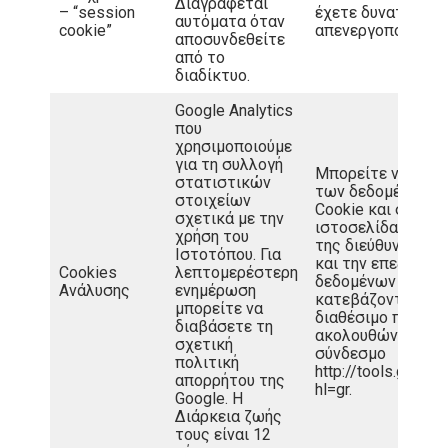
Διαγράφεται
– “session
έχετε δυνατότητα
αυτόματα όταν
cookie”
απενεργοποιήσετε
αποσυνδεθείτε
από το
διαδίκτυο.
Google Analytics
που
χρησιμοποιούμε
για τη συλλογή
Μπορείτε να αντι
στατιστικών
των δεδομένων πο
στοιχείων
Cookie και σχετίζ
σχετικά με την
ιστοσελίδας. (συ
χρήση του
της διεύθυνσης I
Ιστοτόπου. Για
και την επεξεργα
Cookies
λεπτομερέστερη
δεδομένων από τη
Ανάλυσης
ενημέρωση
κατεβάζοντας και
μπορείτε να
διαθέσιμο πλοηγό 
διαβάσετε τη
ακολουθώντας το
σχετική
σύνδεσμο
πολιτική
http://tools.googl
απορρήτου της
hl=gr.
Google. Η
Διάρκεια ζωής
τους είναι 12