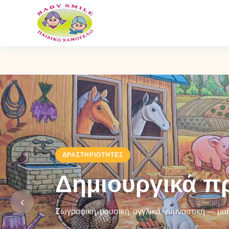
ΔΡΑΣΤΗΡΙΌΤΗΤΕΣ
Δημιουργικά πρ
‹
Ζωγραφική, μουσική, αγγλικά, γυμναστική — μαθ