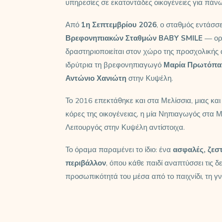
υπηρεσίες σε εκατοντάδες οικογένειες για πάνω
Από
1η Σεπτεμβρίου 2026
, ο σταθμός εντάσσε
Βρεφονηπιακών Σταθμών BABY SMILE
— ορ
δραστηριοποιείται στον χώρο της προσχολικής
ιδρύτρια τη βρεφονηπιαγωγό
Μαρία Πρωτόπ
Αντώνιο Χανιώτη
στην Κυψέλη.
Το 2016 επεκτάθηκε και στα Μελίσσια, μιας και
κόρες της οικογένειας, η μία Νηπιαγωγός στα Μ
Λειτουργός στην Κυψέλη αντίστοιχα.
Το όραμα παραμένει το ίδιο: ένα
ασφαλές, ζεστ
περιβάλλον
, όπου κάθε παιδί αναπτύσσει τις δε
προσωπικότητά του μέσα από το παιχνίδι, τη γν