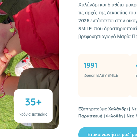
Χαλάνδρι και διαθέτει μα
τις αρχές της δεκαετίας τ
2026
εντάσσεται στην οικ
SMILE
, που δραστηριοποιεί
βρεφονηπιαγωγό Μαρία Π
1991
ίδρυση BABY SMILE
35+
Εξυπηρετούμε:
Χαλάνδρι | Νε
χρόνια εμπειρίας
Παρασκευή | Φιλοθέη | Νεο 
Επικοινωνήστε μαζί μ