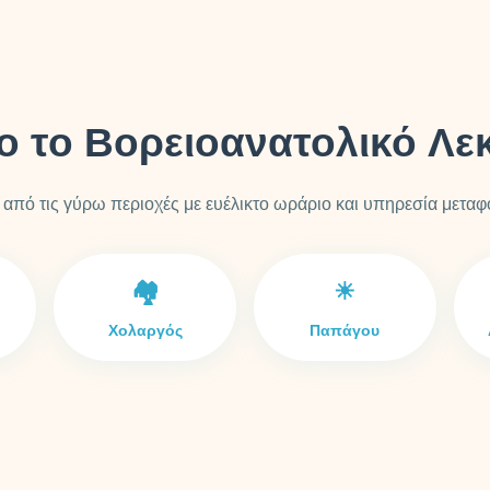
ο το Βορειοανατολικό Λε
από τις γύρω περιοχές με ευέλικτο ωράριο και υπηρεσία μεταφ
🏘️
☀
Χολαργός
Παπάγου