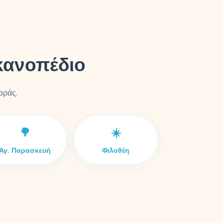
κανοπέδιο
οράς.
🌳
☀️
Αγ. Παρασκευή
Φιλοθέη