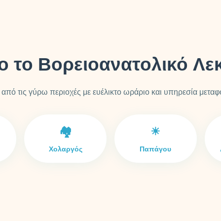
ο το Βορειοανατολικό Λε
από τις γύρω περιοχές με ευέλικτο ωράριο και υπηρεσία μεταφ
🏘️
☀
Χολαργός
Παπάγου