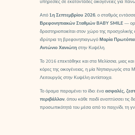
υπηρεσίες σε εκατοντάδες οικογένειες για πάνω
Από
1η Σεπτεμβρίου 2026
, ο σταθμός εντάσσε
Βρεφονηπιακών Σταθμών BABY SMILE
— ορ
δραστηριοποιείται στον χώρο της προσχολικής
ιδρύτρια τη βρεφονηπιαγωγό
Μαρία Πρωτόπ
Αντώνιο Χανιώτη
στην Κυψέλη.
Το 2016 επεκτάθηκε και στα Μελίσσια, μιας και
κόρες της οικογένειας, η μία Νηπιαγωγός στα Μ
Λειτουργός στην Κυψέλη αντίστοιχα.
Το όραμα παραμένει το ίδιο: ένα
ασφαλές, ζεστ
περιβάλλον
, όπου κάθε παιδί αναπτύσσει τις δε
προσωπικότητά του μέσα από το παιχνίδι, τη γν