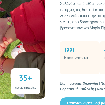
Χαλάνδρι και διαθέτει μα
τις αρχές της δεκαετίας τ
2026
εντάσσεται στην οικ
SMILE
, που δραστηριοποιεί
βρεφονηπιαγωγό Μαρία Π
1991
ίδρυση BABY SMILE
35+
Εξυπηρετούμε:
Χαλάνδρι | Νε
χρόνια εμπειρίας
Παρασκευή | Φιλοθέη | Νεο 
Επικοινωνήστε μαζί μ