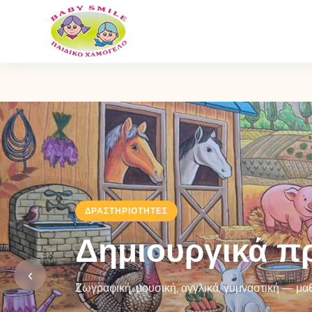
ΔΡΑΣΤΗΡΙΌΤΗΤΕΣ
Δημιουργικά πρ
‹
Ζωγραφική, μουσική, αγγλικά, γυμναστική — μαθ