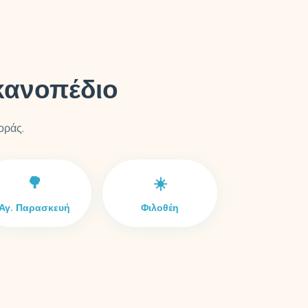
κανοπέδιο
οράς.
🌳
☀️
Αγ. Παρασκευή
Φιλοθέη